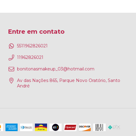
Entre em contato
5511962826021
11962826021
bonitonasmakeup_03@hotmail.com
Av das Nações 865, Parque Novo Oratório, Santo
André