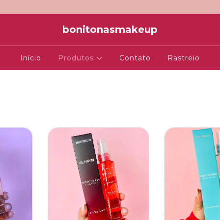
bonitonasmakeup
Início
Produtos
Contato
Rastreio