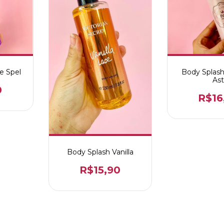
e Spel
Body Splash
Ast
0
R$16
Body Splash Vanilla
R$15,90