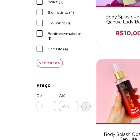
Belkit (3)
Bio Instinto (4)
Body Splash Kh
Qahwa Lady B
Bio Stinto (1)
R$10,0
Bonitonasmakeup
(1)
Cap Life (4)
VER TODOS
Preço
De
Até
Body Splash Ob
Cap Life