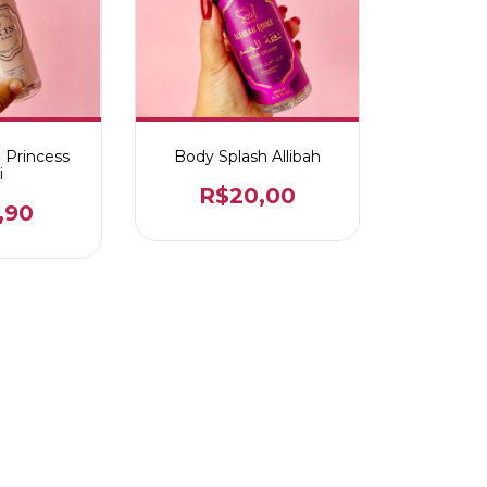
 Princess
Body Splash Allibah
i
R$20,00
,90