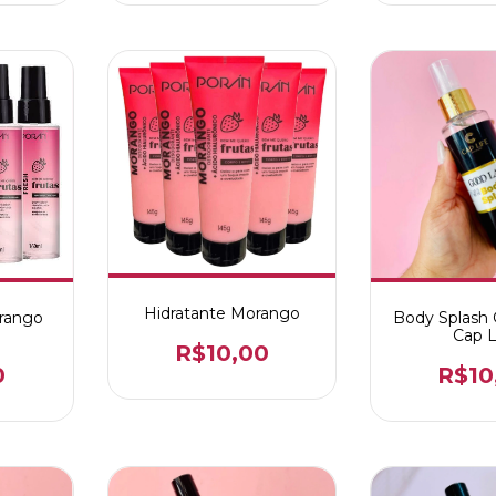
Hidratante Morango
rango
Body Splash
Cap L
R$10,00
0
R$10