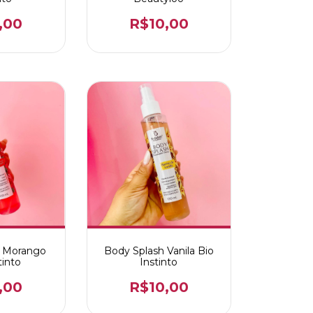
,00
R$10,00
h Morango
Body Splash Vanila Bio
tinto
Instinto
,00
R$10,00