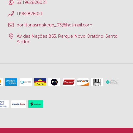
5511962826021
11962826021
bonitonasmakeup_03@hotmail.com
Av das Nações 865, Parque Novo Oratório, Santo
André