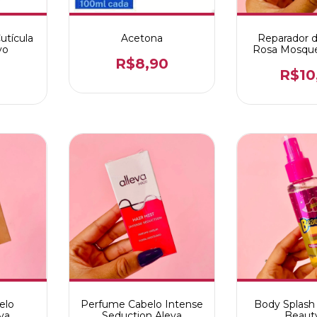
utícula
Acetona
Reparador 
vo
Rosa Mosquet
R$8,90
0
R$10
elo
Perfume Cabelo Intense
Body Splash 
va
Seduction Aleva
Beaut