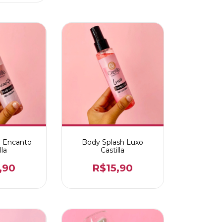
h Encanto
Body Splash Luxo
lla
Castilla
,90
R$15,90