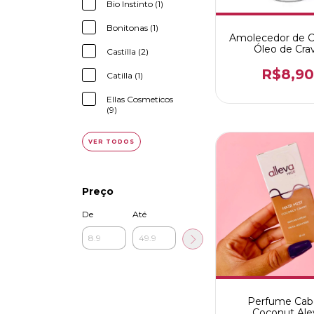
Bio Instinto (1)
Bonitonas (1)
Amolecedor de C
Óleo de Cra
Castilla (2)
R$8,9
Catilla (1)
Ellas Cosmeticos
(9)
VER TODOS
Preço
De
Até
Perfume Cab
Coconut Ale