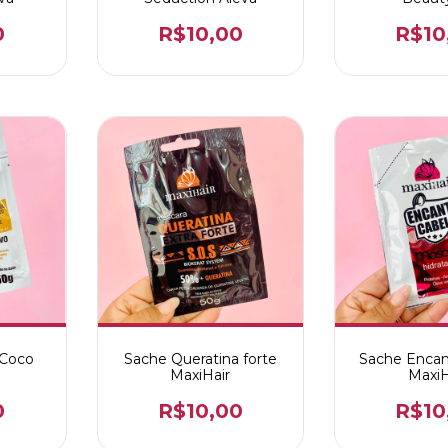
0
R$10,00
R$10
 Coco
Sache Queratina forte
Sache Encan
MaxiHair
MaxiH
0
R$10,00
R$10