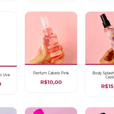
Perfum Cabelo Pink
Body Splas
o Uva
Casti
R$10,00
0
R$15