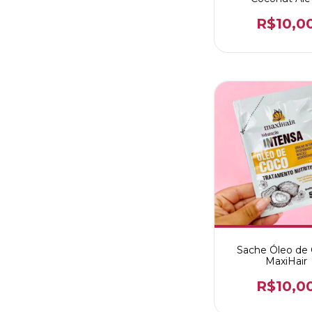
R$10,0
Sache Óleo de
MaxiHair
R$10,0