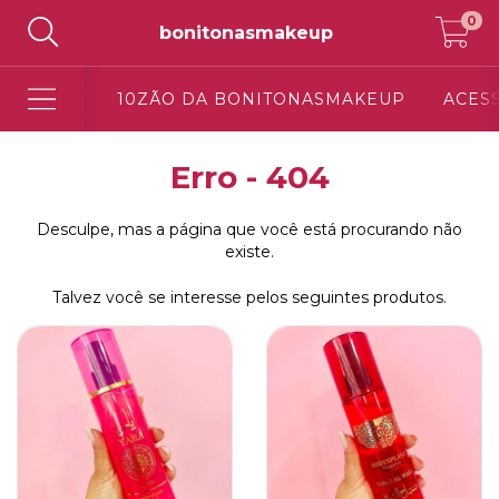
0
bonitonasmakeup
10ZÃO DA BONITONASMAKEUP
ACES
Erro - 404
Desculpe, mas a página que você está procurando não
existe.
Talvez você se interesse pelos seguintes produtos.