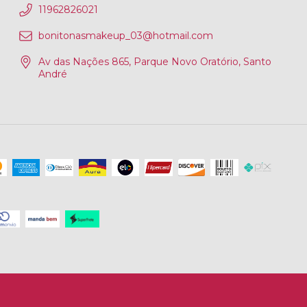
11962826021
bonitonasmakeup_03@hotmail.com
Av das Nações 865, Parque Novo Oratório, Santo
André