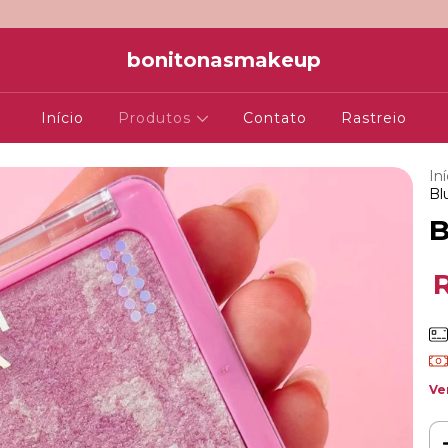
bonitonasmakeup
Início
Produtos
Contato
Rastreio
Iní
Bl
B
Ve