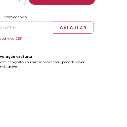
ALTERAR CEP
regas para o CEP:
Meios de envio
CALCULAR
o sei meu CEP
volução gratuita
você não gostou ou não se convenceu, pode devolver
ndo quiser.