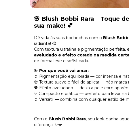
🌸 Blush Bobbi Rara – Toque d
sua make! 💕
Dê vida às suas bochechas com o
Blush Bobbi
radiante! 😍
Com textura ultrafina e pigmentação perfeita, 
aveludado e efeito corado na medida cert
de forma leve e sofisticada.
💫
Por que você vai amar:
🌷 Pigmentação equilibrada — cor intensa e n
🌸 Textura suave e fácil de aplicar — não marc
💖 Efeito aveludado — deixa a pele com aparênc
✨ Compacto e prático — perfeito para levar na 
🌷 Versátil — combina com qualquer estilo de 
Com o
Blush Bobbi Rara
, seu look ganha aqu
diferença! ✨💋