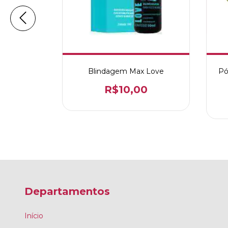
Puro Leite
Blindagem Max Love
Pó
R$10,00
0
Departamentos
Início