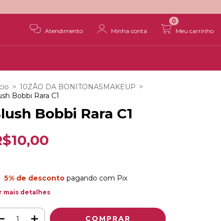
0
Atendimento
Minha conta
Meu carrinho
cio
>
10ZÃO DA BONITONASMAKEUP
>
ush Bobbi Rara C1
lush Bobbi Rara C1
R$10,00
5% de desconto
pagando com Pix
r mais detalhes