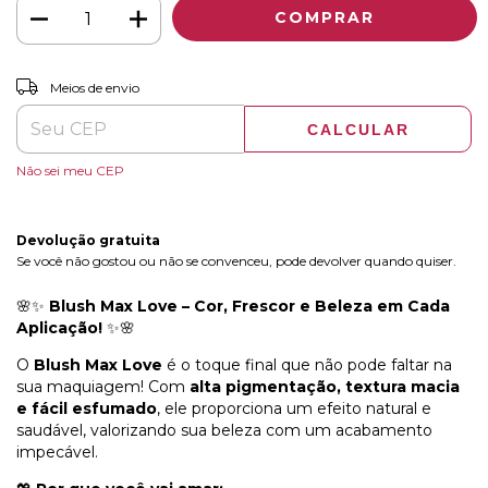
ALTERAR CEP
Entregas para o CEP:
Meios de envio
CALCULAR
Não sei meu CEP
Devolução gratuita
Se você não gostou ou não se convenceu, pode devolver quando quiser.
🌸✨
Blush Max Love – Cor, Frescor e Beleza em Cada
Aplicação!
✨🌸
O
Blush Max Love
é o toque final que não pode faltar na
sua maquiagem! Com
alta pigmentação, textura macia
e fácil esfumado
, ele proporciona um efeito natural e
saudável, valorizando sua beleza com um acabamento
impecável.