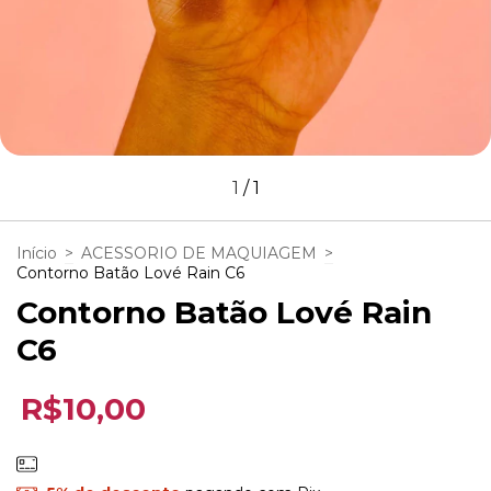
1
/
1
Início
>
ACESSORIO DE MAQUIAGEM
>
Contorno Batão Lové Rain C6
Contorno Batão Lové Rain
C6
R$10,00