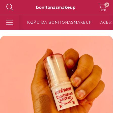
0
bonitonasmakeup
10ZÃO DA BONITONASMAKEUP
ACES