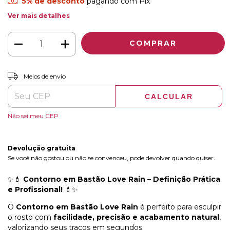
5% de desconto
pagando com Pix
Ver mais detalhes
ALTERAR CEP
Entregas para o CEP:
Meios de envio
CALCULAR
Não sei meu CEP
Devolução gratuita
Se você não gostou ou não se convenceu, pode devolver quando quiser.
✨💄
Contorno em Bastão Love Rain – Definição Prática
e Profissional!
💄✨
O
Contorno em Bastão Love Rain
é perfeito para esculpir
o rosto com
facilidade, precisão e acabamento natural
,
valorizando seus traços em segundos.