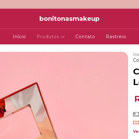
bonitonasmakeup
Início
Produtos
Contato
Rastreio
Iní
Co
C
L
Ve