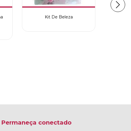
ha
Kit De Beleza
Cart
Permaneça conectado