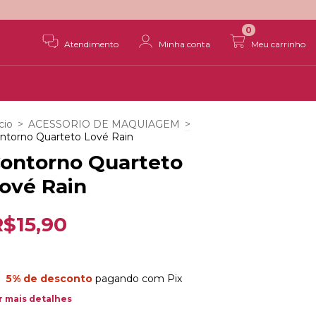
0
Atendimento
Minha conta
Meu carrinho
cio
>
ACESSORIO DE MAQUIAGEM
>
ntorno Quarteto Lové Rain
ontorno Quarteto
ové Rain
R$15,90
5% de desconto
pagando com Pix
r mais detalhes