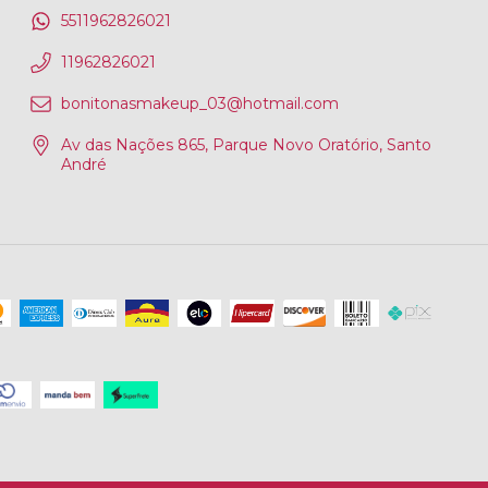
5511962826021
11962826021
bonitonasmakeup_03@hotmail.com
Av das Nações 865, Parque Novo Oratório, Santo
André