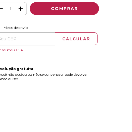
ALTERAR CEP
regas para o CEP:
Meios de envio
CALCULAR
o sei meu CEP
volução gratuita
você não gostou ou não se convenceu, pode devolver
ndo quiser.