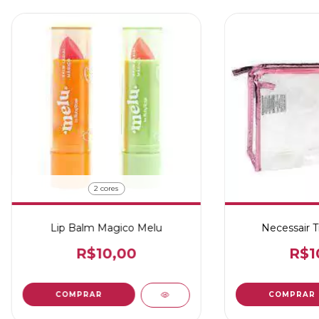
2 cores
Lip Balm Magico Melu
Necessair T
R$10,00
R$1
COMPRAR