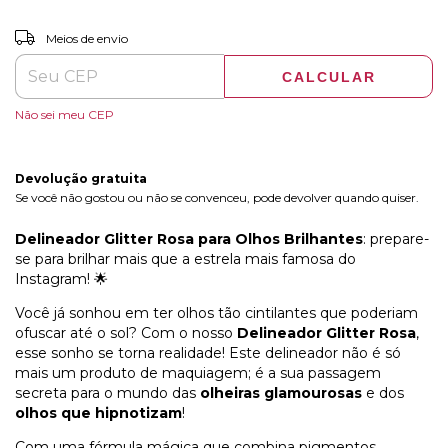
ALTERAR CEP
Entregas para o CEP:
Meios de envio
CALCULAR
Não sei meu CEP
Devolução gratuita
Se você não gostou ou não se convenceu, pode devolver quando quiser.
Delineador Glitter Rosa para Olhos Brilhantes
: prepare-
se para brilhar mais que a estrela mais famosa do
Instagram! 🌟
Você já sonhou em ter olhos tão cintilantes que poderiam
ofuscar até o sol? Com o nosso
Delineador Glitter Rosa
,
esse sonho se torna realidade! Este delineador não é só
mais um produto de maquiagem; é a sua passagem
secreta para o mundo das
olheiras glamourosas
e dos
olhos que hipnotizam
!
Com uma fórmula mágica que combina pigmentos