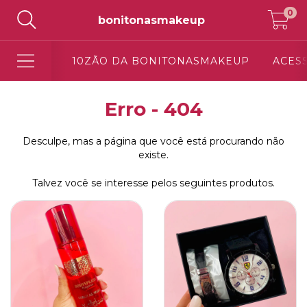
0
bonitonasmakeup
10ZÃO DA BONITONASMAKEUP
ACES
Erro - 404
Desculpe, mas a página que você está procurando não
existe.
Talvez você se interesse pelos seguintes produtos.