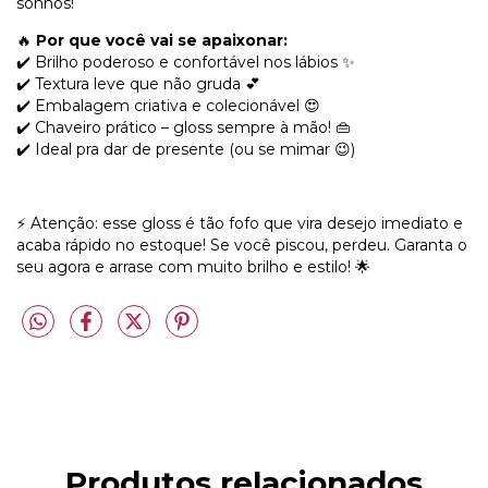
sonhos!
🔥
Por que você vai se apaixonar:
✔️ Brilho poderoso e confortável nos lábios ✨
✔️ Textura leve que não gruda 💕
✔️ Embalagem criativa e colecionável 😍
✔️ Chaveiro prático – gloss sempre à mão! 👜
✔️ Ideal pra dar de presente (ou se mimar 😉)
⚡ Atenção: esse gloss é tão fofo que vira desejo imediato e
acaba rápido no estoque! Se você piscou, perdeu. Garanta o
seu agora e arrase com muito brilho e estilo! 🌟
Produtos relacionados