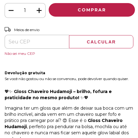
ALTERAR CEP
Entregas para o CEP:
Meios de envio
CALCULAR
Não sei meu CEP
Devolução gratuita
Se você não gostou ou não se convenceu, pode devolver quando quiser.
💖✨
Gloss Chaveiro Hudamoji – brilho, fofura e
praticidade no mesmo produto!
✨💖
Imagina ter um gloss que além de deixar sua boca com um
brilho incrível, ainda vem em um chaveiro super fofo e
prático pra carregar por aí? 😍 Esse é o
Gloss Chaveiro
Hudamoji
, perfeito pra pendurar na bolsa, mochila ou até
no chaveiro e nunca mais ficar sem aquele glow labial dos