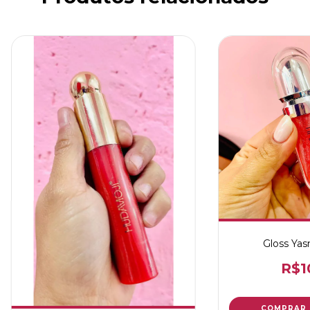
Gloss Yas
R$1