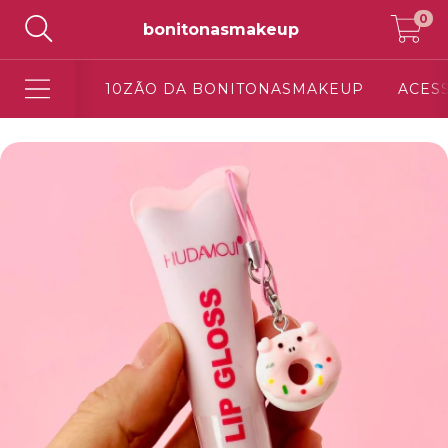
0
bonitonasmakeup
10ZÃO DA BONITONASMAKEUP
ACES