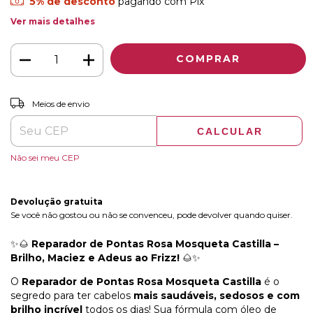
5% de desconto
pagando com Pix
Ver mais detalhes
ALTERAR CEP
Entregas para o CEP:
Meios de envio
CALCULAR
Não sei meu CEP
Devolução gratuita
Se você não gostou ou não se convenceu, pode devolver quando quiser.
✨🌰
Reparador de Pontas Rosa Mosqueta Castilla –
Brilho, Maciez e Adeus ao Frizz!
🌰✨
O
Reparador de Pontas Rosa Mosqueta Castilla
é o
segredo para ter cabelos
mais saudáveis, sedosos e com
brilho incrível
todos os dias! Sua fórmula com óleo de