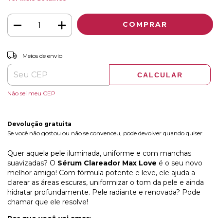
ALTERAR CEP
Entregas para o CEP:
Meios de envio
CALCULAR
Não sei meu CEP
Devolução gratuita
Se você não gostou ou não se convenceu, pode devolver quando quiser.
Quer aquela pele iluminada, uniforme e com manchas
suavizadas? O
Sérum Clareador Max Love
é o seu novo
melhor amigo! Com fórmula potente e leve, ele ajuda a
clarear as áreas escuras, uniformizar o tom da pele e ainda
hidratar profundamente. Pele radiante e renovada? Pode
chamar que ele resolve!